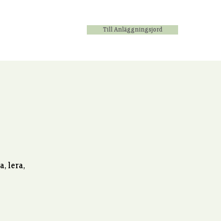
Till Anläggningsjord
oss
Kontakt
, lera,