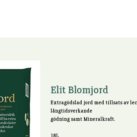
Aktuellt
Gårdsförsäljning
Jordskola
Miljö
Om 
Elit Blomjord
Extragödslad jord med tillsats av leca
långtidsverkande
gödning samt Mineralkraft.
18L