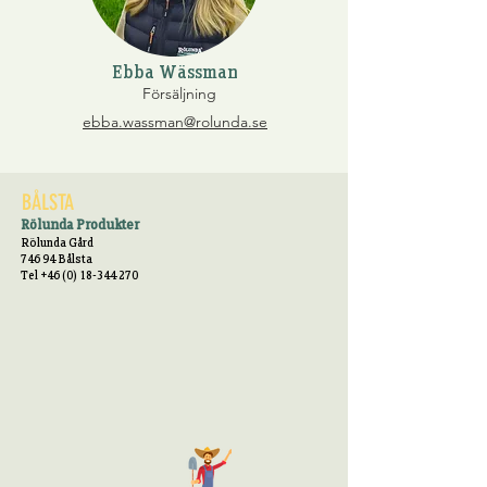
Ebba Wässman
Försäljning
ebba.wassman@rolunda.se
BÅLSTA
Rölunda Produkter
Rölunda Gård
746 94 Bålsta
Tel +46 (0) 18-344 270