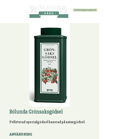
Till Anläggningsjord
Rölunda Grönsaksgödsel
Pelleterad specialgödsel baserad på naturgödsel.
ANVÄNDNING