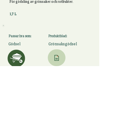
För gödsling av grönsaker och rotfrukter.
1,7 L
Passar bra som:
Produktblad:
Gödsel
Grönsaksgödsel
Till alla Gödslar
Ladda ner PDF
BÅLSTA Rölunda Gård, 746 94 Häggeby Tel
+46 (0) 18 34 42 70
2025 Rölunda
©