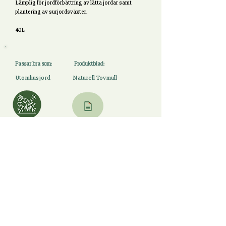
Lämplig för jordförbättring av lätta jordar samt
plantering av surjordsväxter.
40L
Passar bra som:
Produktblad:
Utomhusjord
Naturell Tovmull
Ladda ner PDF
Till alla Gödslar
BÅLSTA Rölunda Gård, 746 94 Häggeby Tel
+46 (0) 18 34 42 70
2025 Rölunda
©