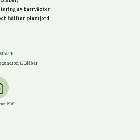
 blåbär,
antering av barrväxter
och hälften plantjord.
ktblad:
dendron & Blåbär
 ner PDF