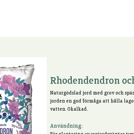
Aktuellt
Gårdsförsäljning
Jordskola
Miljö
Om 
Rhodendendron och
Naturgödslad jord med grov och spän
jorden en
god förmåga att hålla lag
vatten. Okalkad.
Användning: