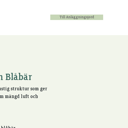
Till Anläggningsjord
oss
Kontakt
 Blåbär
stig struktur som ger
om mängd luft och