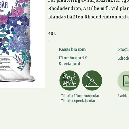
För plantering av surjordsväxter typ
Rhododendron, Astilbe
m.fl. Vid pl
blandas hälften Rhododendronjord
40L
Passar bra som:
Produ
Utomhusjord &
Rhode
Specialjord
Till alla Utomhusjordar
Ladda
Till alla specialjordar