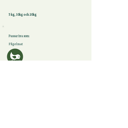
5 kg, 10kg och 20kg
Passar bra som:
Fågelmat
Till alla Fågelfrön
BÅLSTA Rölunda Gård, 746 94 Häggeby Tel
+46 (0) 18 34 42 70
2025 Rölunda
©