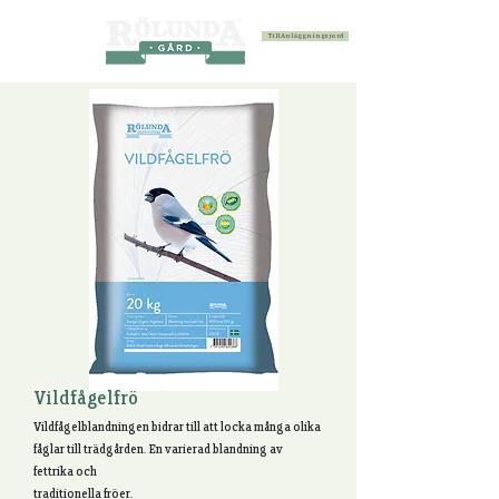
Till Anläggningsjord
Vildfågelfrö
Vildfågelblandningen bidrar till att locka många olika
fåglar till trädgården. En varierad blandning av
fettrika och
traditionella fröer.